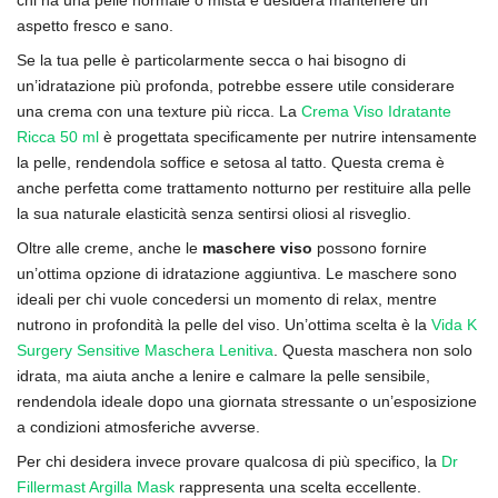
chi ha una pelle normale o mista e desidera mantenere un
aspetto fresco e sano.
Se la tua pelle è particolarmente secca o hai bisogno di
un’idratazione più profonda, potrebbe essere utile considerare
una crema con una texture più ricca. La
Crema Viso Idratante
Ricca 50 ml
è progettata specificamente per nutrire intensamente
la pelle, rendendola soffice e setosa al tatto. Questa crema è
anche perfetta come trattamento notturno per restituire alla pelle
la sua naturale elasticità senza sentirsi oliosi al risveglio.
Oltre alle creme, anche le
maschere viso
possono fornire
un’ottima opzione di idratazione aggiuntiva. Le maschere sono
ideali per chi vuole concedersi un momento di relax, mentre
nutrono in profondità la pelle del viso. Un’ottima scelta è la
Vida K
Surgery Sensitive Maschera Lenitiva
. Questa maschera non solo
idrata, ma aiuta anche a lenire e calmare la pelle sensibile,
rendendola ideale dopo una giornata stressante o un’esposizione
a condizioni atmosferiche avverse.
Per chi desidera invece provare qualcosa di più specifico, la
Dr
Fillermast Argilla Mask
rappresenta una scelta eccellente.