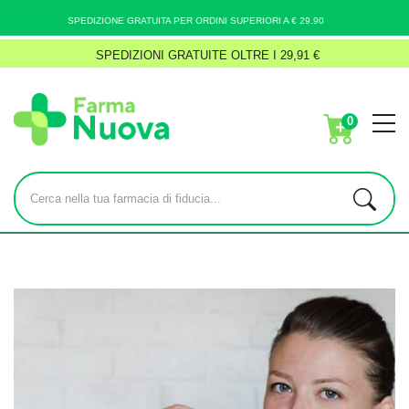
SPEDIZIONE GRATUITA PER ORDINI SUPERIORI A € 29.90
SPEDIZIONI GRATUITE OLTRE I 29,91 €
0
Home
Blog
Salute generale
Scopri le migliori soluzioni idratanti per il tuo viso